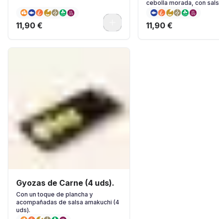
cebolla morada, con sal
& Lima y hierbas frescas.
0
11,90 €
11,90 €
Gyozas de Carne (4 uds).
Con un toque de plancha y
acompañadas de salsa amakuchi (4
uds).