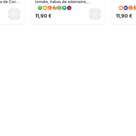
sa de Coco
tomate, habas de edamame,
mayonesa japonesa y semillas de
sésamo
0
0
11,90 €
11,90 €