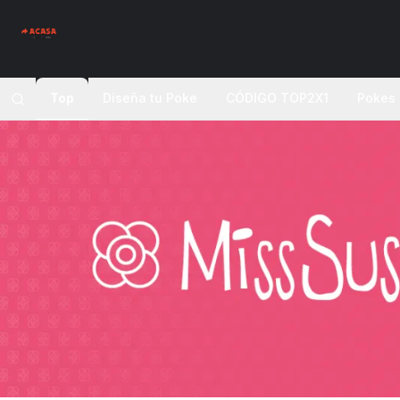
Top
Diseña tu Poke
CÓDIGO TOP2X1
Pokes