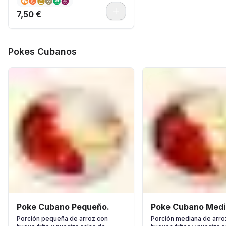
0
7,50 €
Pokes Cubanos
Poke Cubano Pequeño.
Poke Cubano Medi
Porción pequeña de arroz con
Porción mediana de arro