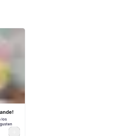
rande!
 los
 gusten
0