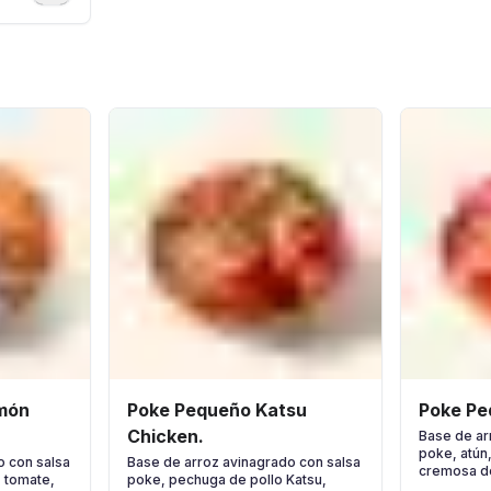
món
Poke Pequeño Katsu
Poke Pe
Chicken.
Base de ar
poke, atún
o con salsa
Base de arroz avinagrado con salsa
cremosa de
 tomate,
poke, pechuga de pollo Katsu,
de sésam