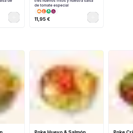
alsa de
tres huevos fritos y nuestra salsa
de tomate especial
0
0
11,95 €
n..
Poke Huevo & Salmón.
Poke Cr