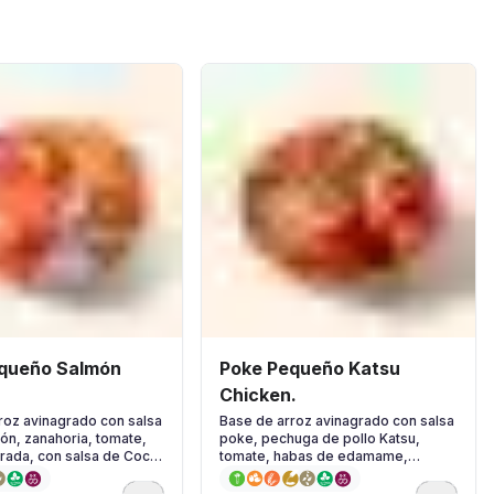
queño Salmón
Poke Pequeño Katsu
Chicken.
roz avinagrado con salsa
Base de arroz avinagrado con salsa
ón, zanahoria, tomate,
poke, pechuga de pollo Katsu,
rada, con salsa de Coco
tomate, habas de edamame,
erbas frescas.
mayonesa japonesa y semillas de
sésamo