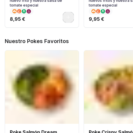
huevo frito y nuestra salsa de
huevos fritos y nuestra s
tomate especial
tomate especial
0
8,95 €
9,95 €
Nuestro Pokes Favoritos
Poke Salmón Dream..
Poke Crispy Salmó