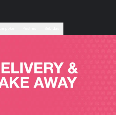
ue poke
Postres
Bebidas