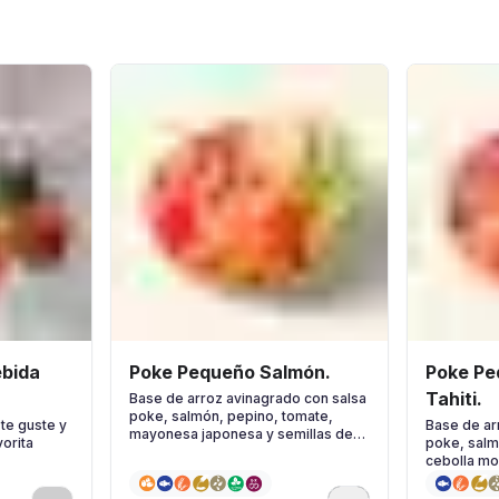
Poke Pequeño Salmón.
Poke Pe
Tahiti.
Base de arroz avinagrado con salsa
poke, salmón, pepino, tomate,
te guste y
Base de ar
mayonesa japonesa y semillas de
vorita
poke, salm
sésamo
cebolla mo
& Lima y hi