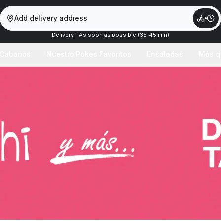
Add delivery address
Delivery - As soon as possible (35-45 min)
 Cubanos
Nuestro Pokes Favoritos
Ensaladas
Más q