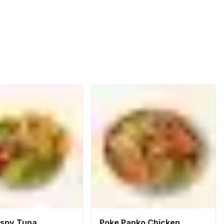
ispy Tuna
Poke Panko Chicken..