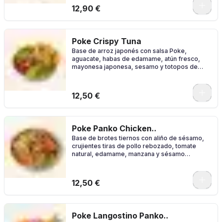
0
12,90 €
Poke Crispy Tuna
Base de arroz japonés con salsa Poke,
aguacate, habas de edamame, atún fresco,
mayonesa japonesa, sesamo y totopos de
maiz.
0
12,50 €
Poke Panko Chicken..
Base de brotes tiernos con aliño de sésamo,
crujientes tiras de pollo rebozado, tomate
natural, edamame, manzana y sésamo
mezclado con salsa chipotle.
0
12,50 €
Poke Langostino Panko..