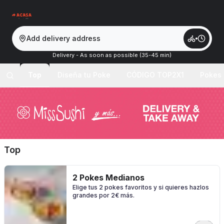
Add delivery address
Delivery - As soon as possible (35-45 min)
Top
Diseña tu Poke
CÓDIGO TOP2X1
Pokes
Top
2 Pokes Medianos
Elige tus 2 pokes favoritos y si quieres hazlos
grandes por 2€ más.