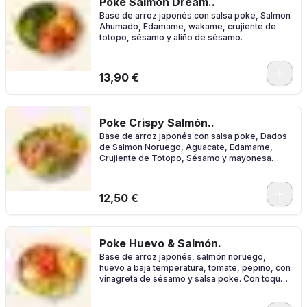
Poke Salmón Dream..
Base de arroz japonés con salsa poke, Salmon
Ahumado, Edamame, wakame, crujiente de
totopo, sésamo y aliño de sésamo.
0
13,90 €
Poke Crispy Salmón..
Base de arroz japonés con salsa poke, Dados
de Salmon Noruego, Aguacate, Edamame,
Crujiente de Totopo, Sésamo y mayonesa
japonesa.
0
12,50 €
Poke Huevo & Salmón.
Base de arroz japonés, salmón noruego,
huevo a baja temperatura, tomate, pepino, con
vinagreta de sésamo y salsa poke. Con toque
crunch de totopos.