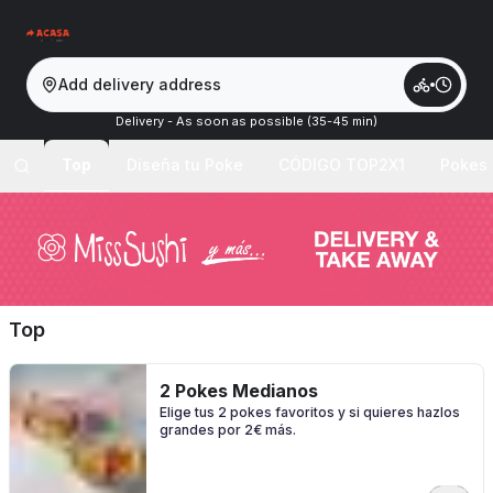
Add delivery address
Delivery - As soon as possible (35-45 min)
Top
Diseña tu Poke
CÓDIGO TOP2X1
Pokes
Top
2 Pokes Medianos
Elige tus 2 pokes favoritos y si quieres hazlos
grandes por 2€ más.