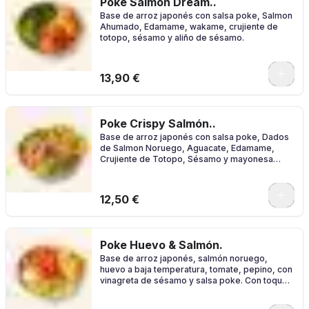
Poke Salmón Dream..
Base de arroz japonés con salsa poke, Salmon
Ahumado, Edamame, wakame, crujiente de
totopo, sésamo y aliño de sésamo.
0
13,90 €
Poke Crispy Salmón..
Base de arroz japonés con salsa poke, Dados
de Salmon Noruego, Aguacate, Edamame,
Crujiente de Totopo, Sésamo y mayonesa
japonesa.
0
12,50 €
Poke Huevo & Salmón.
Base de arroz japonés, salmón noruego,
huevo a baja temperatura, tomate, pepino, con
vinagreta de sésamo y salsa poke. Con toque
crunch de totopos.