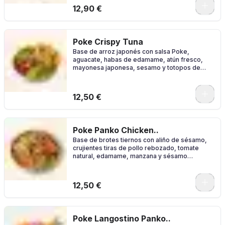
0
12,90 €
Poke Crispy Tuna
Base de arroz japonés con salsa Poke,
aguacate, habas de edamame, atún fresco,
mayonesa japonesa, sesamo y totopos de
maiz.
0
12,50 €
Poke Panko Chicken..
Base de brotes tiernos con aliño de sésamo,
crujientes tiras de pollo rebozado, tomate
natural, edamame, manzana y sésamo
mezclado con salsa chipotle.
0
12,50 €
Poke Langostino Panko..