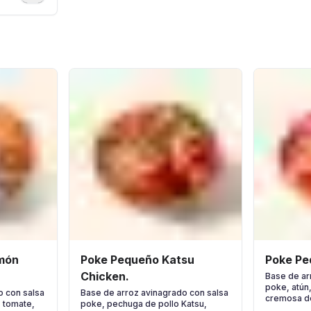
món
Poke Pequeño Katsu
Poke Pe
Chicken.
Base de ar
poke, atún
o con salsa
Base de arroz avinagrado con salsa
cremosa de
 tomate,
poke, pechuga de pollo Katsu,
de sésam