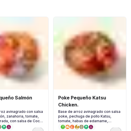
queño Salmón
Poke Pequeño Katsu
Chicken.
roz avinagrado con salsa
Base de arroz avinagrado con salsa
ón, zanahoria, tomate,
poke, pechuga de pollo Katsu,
rada, con salsa de Coco
tomate, habas de edamame,
erbas frescas.
mayonesa japonesa y semillas de
sésamo