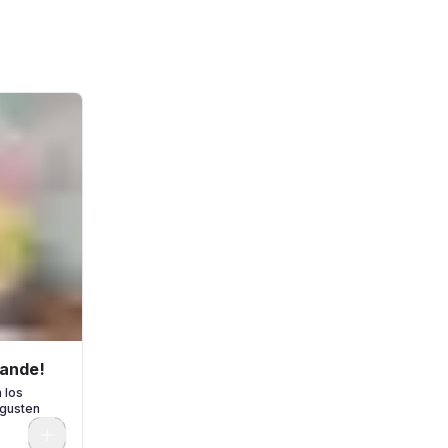
rande!
 los
 gusten
0