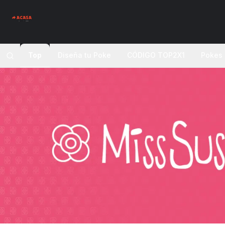
Top
Diseña tu Poke
CÓDIGO TOP2X1
Pokes