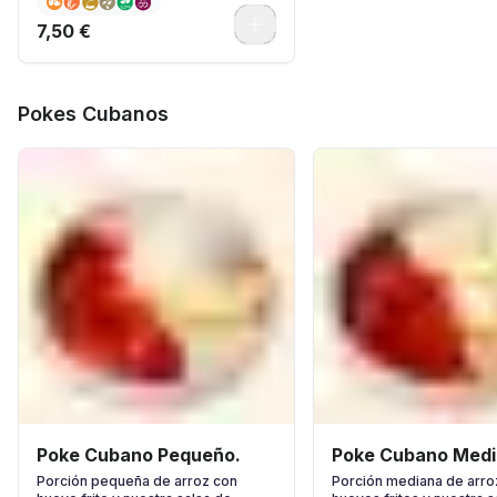
0
7,50 €
Pokes Cubanos
Poke Cubano Pequeño.
Poke Cubano Medi
Porción pequeña de arroz con
Porción mediana de arro