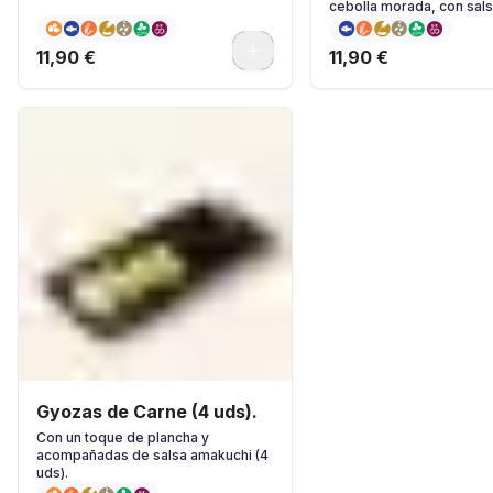
cebolla morada, con sal
& Lima y hierbas frescas.
0
11,90 €
11,90 €
Gyozas de Carne (4 uds).
Con un toque de plancha y
acompañadas de salsa amakuchi (4
uds).