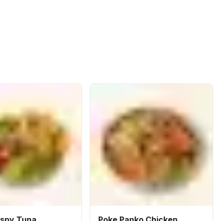
ispy Tuna
Poke Panko Chicken..