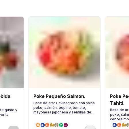
Poke Pequeño Salmón.
Poke Pe
Tahiti.
Base de arroz avinagrado con salsa
poke, salmón, pepino, tomate,
te guste y
Base de ar
mayonesa japonesa y semillas de
vorita
poke, salm
sésamo
cebolla mo
& Lima y hi