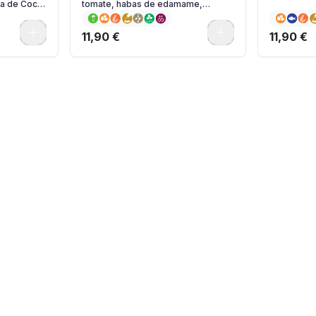
sa de Coco
tomate, habas de edamame,
mayonesa japonesa y semillas de
sésamo
0
0
11,90 €
11,90 €