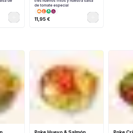
alsa de
tres huevos fritos y nuestra salsa
de tomate especial
0
0
11,95 €
n..
Poke Huevo & Salmón.
Poke Cr