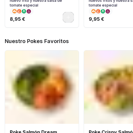
huevo frito y nuestra salsa de
huevos fritos y nuestra s
tomate especial
tomate especial
0
8,95 €
9,95 €
Nuestro Pokes Favoritos
Poke Salmón Dream..
Poke Crispy Salmó