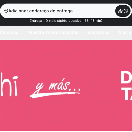
Adicionar endereço de entrega
Entrega - O mais rápido possível (35-45 min)
 Cubanos
Nuestro Pokes Favoritos
Ensaladas
Más q