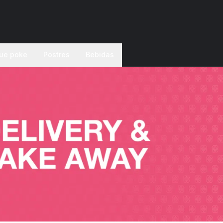
ue poke
Postres
Bebidas