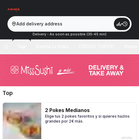
Add delivery address
Delivery - As soon as possible (35-45 min)
Top
Diseña tu Poke
CÓDIGO TOP2X1
Pokes
Top
2 Pokes Medianos
Elige tus 2 pokes favoritos y si quieres hazlos
grandes por 2€ más.