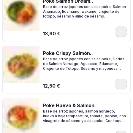
Poke Salmón Dream..
Base de arroz japonés con salsa poke, Salmon
Ahumado, Edamame, wakame, crujiente de
totopo, sésamo y aliño de sésamo.
0
13,90 €
Poke Crispy Salmón..
Base de arroz japonés con salsa poke, Dados
de Salmon Noruego, Aguacate, Edamame,
Crujiente de Totopo, Sésamo y mayonesa
japonesa.
0
12,50 €
Poke Huevo & Salmón.
Base de arroz japonés, salmón noruego,
huevo a baja temperatura, tomate, pepino, con
vinagreta de sésamo y salsa poke. Con toque
crunch de totopos.