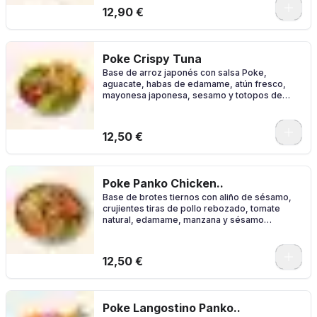
0
12,90 €
Poke Crispy Tuna
Base de arroz japonés con salsa Poke,
aguacate, habas de edamame, atún fresco,
mayonesa japonesa, sesamo y totopos de
maiz.
0
12,50 €
Poke Panko Chicken..
Base de brotes tiernos con aliño de sésamo,
crujientes tiras de pollo rebozado, tomate
natural, edamame, manzana y sésamo
mezclado con salsa chipotle.
0
12,50 €
Poke Langostino Panko..