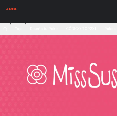
Top
Diseña tu Poke
CÓDIGO TOP2X1
Pokes