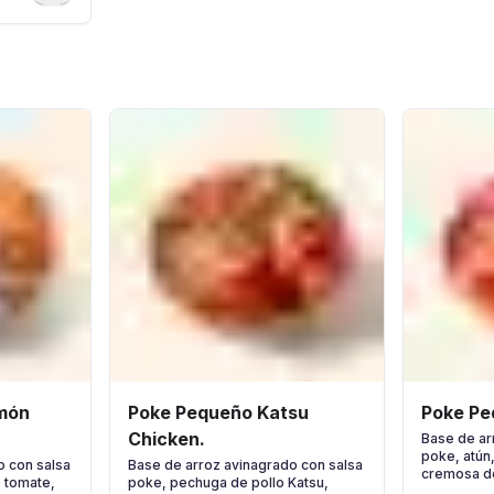
món
Poke Pequeño Katsu
Poke Pe
Chicken.
Base de ar
poke, atún
o con salsa
Base de arroz avinagrado con salsa
cremosa de
 tomate,
poke, pechuga de pollo Katsu,
de sésam