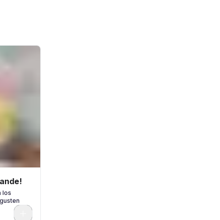
rande!
 los
 gusten
0