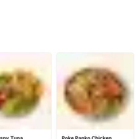
ispy Tuna
Poke Panko Chicken..