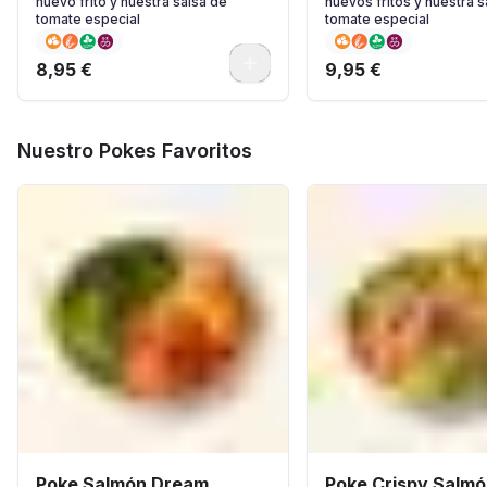
huevo frito y nuestra salsa de
huevos fritos y nuestra s
tomate especial
tomate especial
0
8,95 €
9,95 €
Nuestro Pokes Favoritos
Poke Salmón Dream..
Poke Crispy Salmó