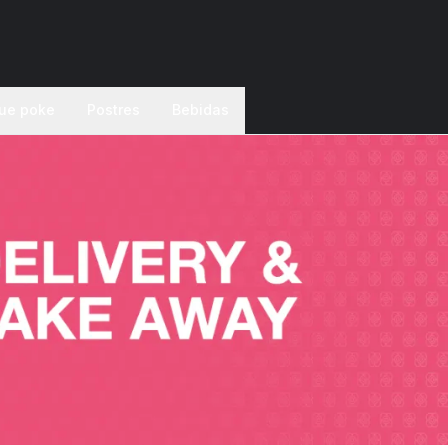
ue poke
Postres
Bebidas