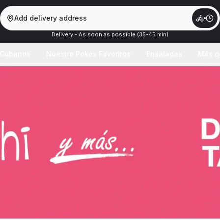
Add delivery address
Delivery - As soon as possible (35-45 min)
 Cubanos
Nuestro Pokes Favoritos
Ensaladas
Más q