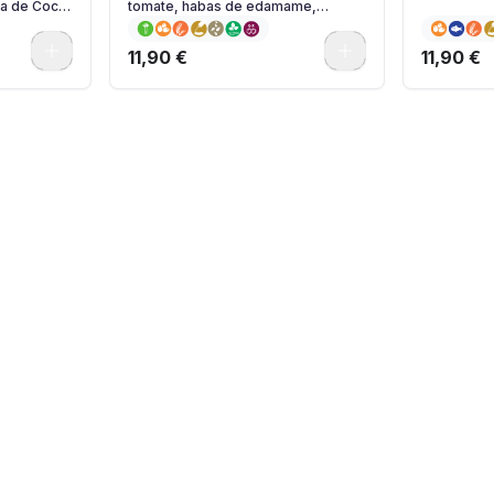
sa de Coco
tomate, habas de edamame,
mayonesa japonesa y semillas de
sésamo
0
0
11,90 €
11,90 €