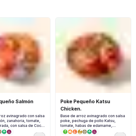
queño Salmón
Poke Pequeño Katsu
Chicken.
roz avinagrado con salsa
Base de arroz avinagrado con salsa
ón, zanahoria, tomate,
poke, pechuga de pollo Katsu,
rada, con salsa de Coco
tomate, habas de edamame,
erbas frescas.
mayonesa japonesa y semillas de
sésamo