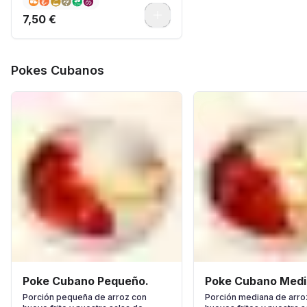
0
7,50 €
Pokes Cubanos
Poke Cubano Pequeño.
Poke Cubano Medi
Porción pequeña de arroz con
Porción mediana de arro