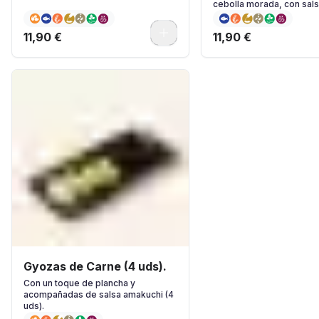
cebolla morada, con sal
& Lima y hierbas frescas.
0
11,90 €
11,90 €
Gyozas de Carne (4 uds).
Con un toque de plancha y
acompañadas de salsa amakuchi (4
uds).