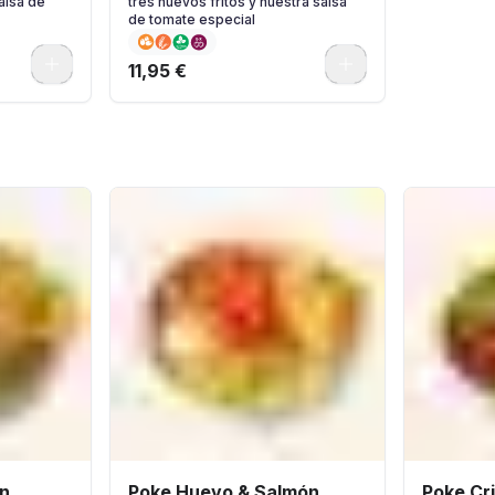
alsa de
tres huevos fritos y nuestra salsa
de tomate especial
0
0
11,95 €
n..
Poke Huevo & Salmón.
Poke Cr