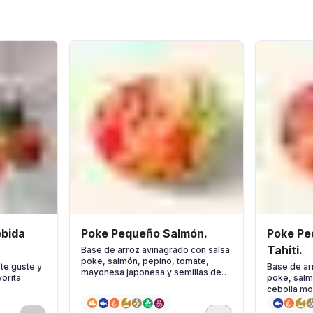
Poke Pequeño Salmón.
Poke Pe
Tahiti.
Base de arroz avinagrado con salsa
poke, salmón, pepino, tomate,
te guste y
Base de ar
mayonesa japonesa y semillas de
vorita
poke, salm
sésamo
cebolla mo
& Lima y hi