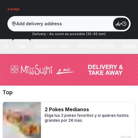
Add delivery address
Delivery - As soon as possible (35-45 min)
Top
Diseña tu Poke
CÓDIGO TOP2X1
Pokes
Top
2 Pokes Medianos
Elige tus 2 pokes favoritos y si quieres hazlos
grandes por 2€ más.