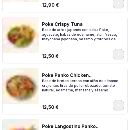
0
12,90 €
Poke Crispy Tuna
Base de arroz japonés con salsa Poke,
aguacate, habas de edamame, atún fresco,
mayonesa japonesa, sesamo y totopos de
maiz.
0
12,50 €
Poke Panko Chicken..
Base de brotes tiernos con aliño de sésamo,
crujientes tiras de pollo rebozado, tomate
natural, edamame, manzana y sésamo
mezclado con salsa chipotle.
0
12,50 €
Poke Langostino Panko..