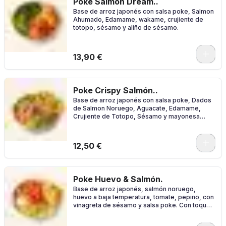
Poke Salmón Dream..
Base de arroz japonés con salsa poke, Salmon
Ahumado, Edamame, wakame, crujiente de
totopo, sésamo y aliño de sésamo.
0
13,90 €
Poke Crispy Salmón..
Base de arroz japonés con salsa poke, Dados
de Salmon Noruego, Aguacate, Edamame,
Crujiente de Totopo, Sésamo y mayonesa
japonesa.
0
12,50 €
Poke Huevo & Salmón.
Base de arroz japonés, salmón noruego,
huevo a baja temperatura, tomate, pepino, con
vinagreta de sésamo y salsa poke. Con toque
crunch de totopos.